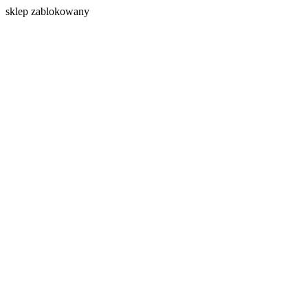
s
klep zablokowany