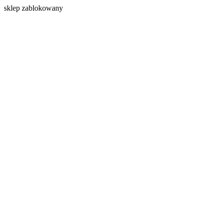
s
klep zablokowany