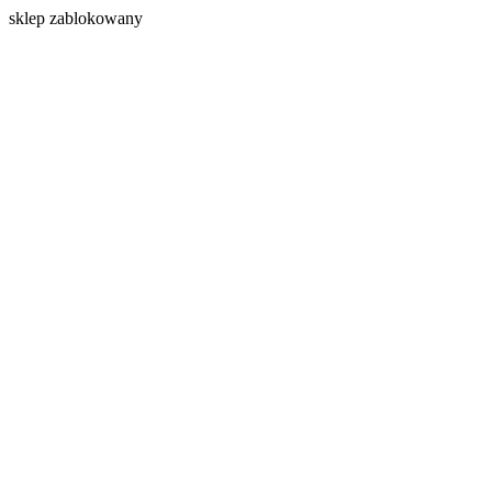
s
klep zablokowany