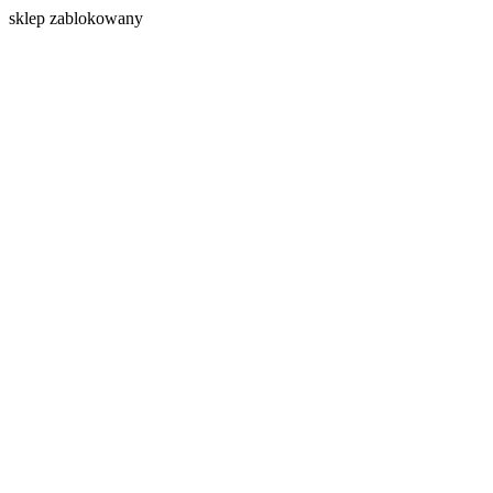
s
klep zablokowany