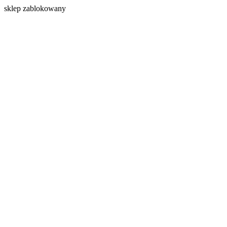
s
klep zablokowany