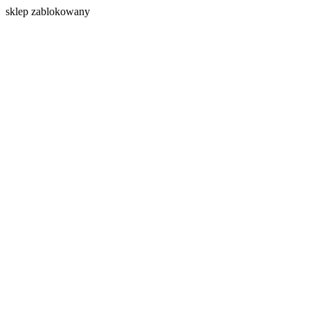
s
klep zablokowany